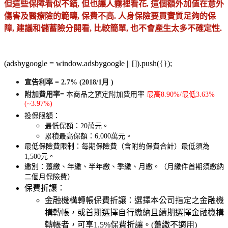
但這些保障看似不錯, 但也讓人霧裡看花. 這個額外加值在意外
傷害及醫療險的範疇, 保費不高. 人身保險要買實質足夠的保
障, 建議和儲蓄險分開看, 比較簡單, 也不會產生太多不確定性.
(adsbygoogle = window.adsbygoogle || []).push({});
宣告利率 = 2.7% (2018/1月 )
附加費用率=
本商品之預定附加費用率
最高8.90%/最低3.63%
(~3.97%)
投保限額：
最低保額：20萬元。
累積最高保額：6,000萬元。
最低保險費限制：每期保險費（含附約保費合計）最低須為
1,500元。
繳別：躉繳、年繳、半年繳、季繳、月繳。（月繳件首期須繳納
二個月保險費）
保費折讓：
金融機構轉帳保費折讓：選擇本公司指定之金融機
構轉帳，或首期選擇自行繳納且續期選擇金融機構
轉帳者，可享1.5%保費折讓。(躉繳不適用)