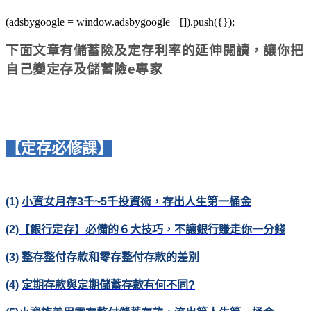
(adsbygoogle = window.adsbygoogle || []).push({});
下面文章有儲蓄險及定存利率的延伸閱讀，讓你把
自己變定存及儲蓄險e專家
【定存必修課】
(1)
小資女月存3千~5千投資術，存出人生第一桶金
(2)
【銀行定存】必備的６大技巧，不讓銀行賺走你一分錢
(3)
整存整付存款和零存整付存款的差別
(4)
定期存款與定期儲蓄存款有何不同?