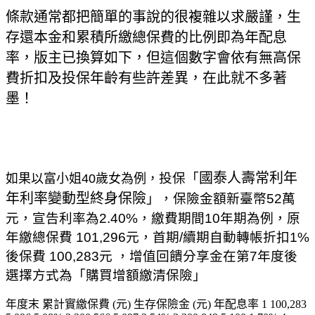
條款通常都把簡單的事說的很複雜以求嚴謹，生
存還本金和累積所繳總保費的比例即為年配息
率，版主已換算如下，但這個數字會依有無高保
費折扣及投保年齡有些許差異，在此就不多著
墨！
國泰人壽常利年
投保「
如果以富小姐40歲女為例，
年利率變動型終身保險
」，保險金額新臺幣52萬
元，宣告利率為2.40%，繳費期間10年期為例，原
年繳總保費 101,296元，首期/續期自動轉帳折扣1%
後保費 100,283元 ，增值回饋分享金在第7年度後
選擇方式為「購買增額繳清保險」
年度末 累計實繳保費 (元) 生存保險金 (元) 年配息率 1 100,283