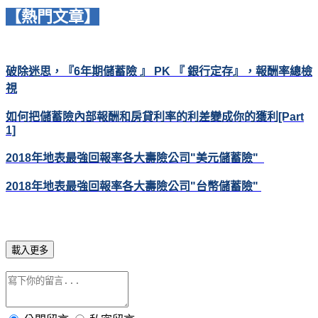
【熱門文章】
破除迷思，『6
年期儲蓄險
』 PK
『
銀行定存』，報酬率總檢
視
如何把儲蓄險內部報酬和房貸利率的利差變成你的獲利[Part
1]
2018
年地表最強回報率各大壽險公司"
美元儲蓄險"
2018
年地表最強回報率各大壽險公司"
台幣儲蓄險"
載入更多