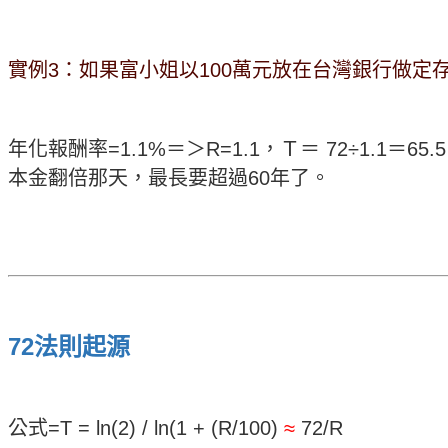
實例3：如果富小姐以100萬元放在台灣銀行做定
年化報酬率=1.1%＝＞R=1.1，Ｔ＝ 72÷1.1＝
本金翻倍那天，最長要超過60年了。
72法則起源
公式
=T = ln(2) / ln(1 + (R/100)
≈
72/R