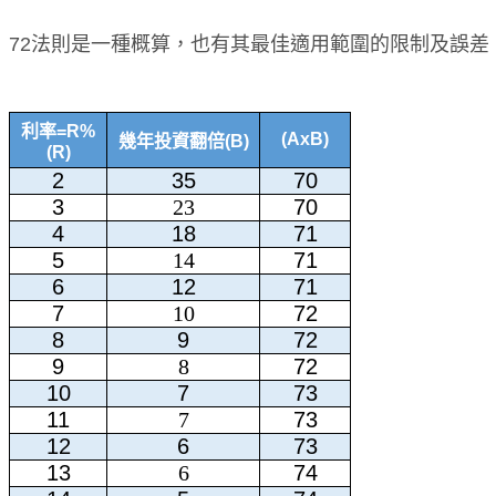
72法則是一種概算，也有其最佳適用範圍的限制及誤
利率=R%
(AxB)
幾年投資翻倍(B)
(R)
2
35
70
3
23
70
4
18
71
5
14
71
6
12
71
7
10
72
8
9
72
9
8
72
10
7
73
11
7
73
12
6
73
13
6
74