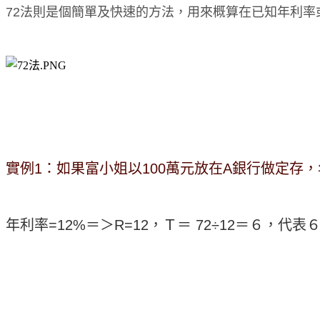
72法則是個簡單及快速的方法，用來概算在已知年利
實例1：如果富小姐以100萬元放在A銀行做定存
年利率=12%＝＞R=12，Ｔ＝ 72÷12＝６，代