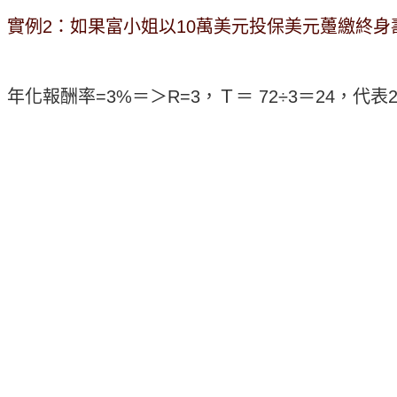
實例2：如果富小姐以10萬美元投保美元躉繳終身
年化報酬率=3%＝＞R=3，Ｔ＝ 72÷3＝24，代