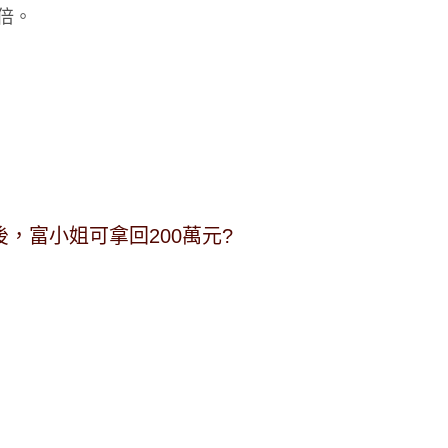
倍。
，富小姐可拿回200萬元?