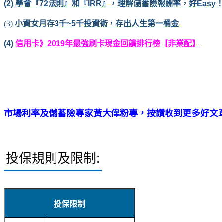
(2)
學會『72法則』和『IRR』，理解儲蓄險報酬率，好Easy
(3)
小資女月存
3千~5千投資術，存出人生第一桶金
(4)
信用卡》2019年最強刷卡現金回饋排行榜【非業配】
市場利率及儲蓄險專家黃大偉粉專，按讚收到更多好文
投保規則及限制:
投保限制