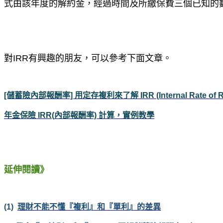
式由該年度的解約金，經過時間及所繳保費三個已知的數字
對IRR有興趣的朋友，可以參考下面文章。
[儲蓄險內部報酬率] 用定存複利來了解 IRR (Internal Rate of Re
年金保險 IRR(
內部報酬率)
計算，實例教學
延伸閱讀》
(1)
理財不能不懂『複利』和『單利』的差異