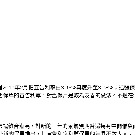
019年2月把宣告利率由3.95%再度升至3.98%；這張
保單的宣告利率，對舊保戶是較為友善的做法。不過在20
不過市場雜音漸高，對新的一年的景氣預期普遍持有中間偏
使新的保單推出，其宣告利率和舊保單的差異不致太大。