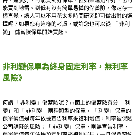
傳，運氣好，可能買到好保單，但如果運氣不好，也可
能買到地雷。到低有沒有簡單易懂的儲蓄險，像定存一
樣直覺，讓人可以不用花太多時間研究即可做出對的選
「
擇呢？如果您有這樣的考慮，或許您也可以從
非利
」
變
儲蓄險保單開始買起。
非利變保單為終身固定利率，無利率
風險》
「
」
「
何謂
非利變
儲蓄險呢？市面上的儲蓄險有分
利
」
「
」
「
」
變
和
非利變
兩種類型的保單，
利變
保單的
保單價值是每年依據宣告利率來複利增值，利率被保險
「
」
公司調降的風險；
非利變
保單，則無宣告利率，
保單價值每年依據預定利率來複利成長，一旦保單契約