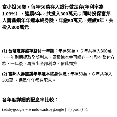
富小姐30歳，每年50萬存入銀行做定存(年利率為
1.09%），連續6年，共投入300萬元；同時投保富邦
人壽鑫鑽年年還本終身險，年繳50萬元，連續6年，共
投入300萬元
(1) 台幣定存整存整付一年期：
年存50萬，６年共存入300萬
，一年到期提取全部利息，累積總本金再續存一年整存整付存
款，一年後，再提出全部利息，依此類推。
(2) 富邦人壽鑫鑽年年還本終身保險 :
年存50萬，６年共存入
300萬 ，保單年年都有配息。
各年度詳細的配息率比較：
(adsbygoogle = window.adsbygoogle || []).push({});