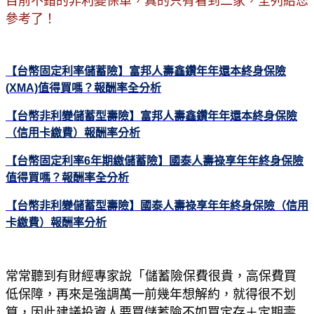
目前不錯的非利變保單，真的只有看到二家，全列給您
參考了！
【台幣固定利率儲蓄險】富邦人壽鑫鑽年年還本終身保險
(XMA)
值得買嗎？報酬率全分析
【台幣非利變儲蓄型壽險】富邦人壽鑫鑽年年還本終身保險
（信用卡繳費）報酬率分析
【台幣固定利率
6
年期繳儲蓄險】國泰人壽祿享年年終身保險
值得買嗎？報酬率全分析
【台幣非利變儲蓄型壽險】國泰人壽祿享年年終身保險（信用
卡繳費）報酬率分析
「
常常聽到有財經專家說
儲蓄險保費很貴，高保費買
低保障，再來是強調萬一前幾年想解約，就得很不划
算，因此建議投資人要買儲蓄險不如買定存＋定期壽