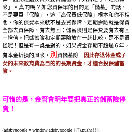
」
。真的嗎？如
險
您買保單的目的是「儲蓄」的話，
不是要買「保障」，這「高保費低保障」根本和你不相
關，你的保費本來就不是去買保障。定期壽險就是保費
全部去買保障，有去無回；儲蓄險則是保費要有去有回
＋增值。把儲蓄險和定期壽險放在一起比較，是不是很
怪呢！但是有一奌是對的，如果資金存期不超過６年，
別
有本金折損的風險，
買儲蓄險！
因此存退休金或子
女的未來教育費為目的的長期資金，才適合投保儲蓄
險。
可惜的是，金管會明年要把真正的儲蓄險停
賣！
(adsbygoogle = window.adsbygoogle || []).push({});