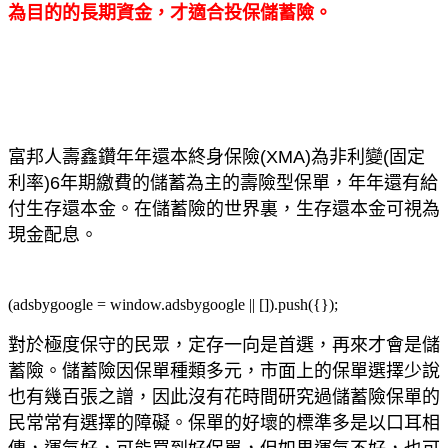
為目的的長期資金，才適合投保儲蓄險。
富邦人壽鑫鑽年年還本終身保險(XMA)為非利變(固定
利率)6年期繳費的儲蓄為主的壽險型保單，年年還有給
付生存還本金。在儲蓄險的世界裏，生存還本金可視為
現金配息。
(adsbygoogle = window.adsbygoogle || []).push({});
對於極度保守的民眾，定存一向是首選，再來才會是儲
蓄險。儲蓄險因保單種類多元，市面上的保單選擇少說
也有幾百張之譄，因此沒有花時間研究過儲蓄險保單的
民常常有選擇的障礙。保單的好壞的標準多是以口耳相