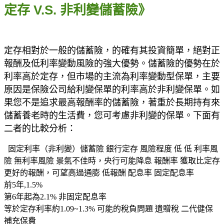
定存 V.S. 非利變儲蓄險》
定存相對於一般的儲蓄險，的確有其投資簡單，絕對正
報酬及低利率變動風險的強大優勢。儲蓄險的優勢在於
利率高於定存，但市場的主流為利率變動型保單，主要
原因是保險公司給利變保單的利率高於非利變保單。如
果您不是追求最高報酬率的儲蓄險，著重於長期持有來
儲蓄養老時的生活費，您可考慮非利變的保單。下面有
二者的比較分析：
固定利率（非利變）儲蓄險 銀行定存 風險程度 低 低 利率風
險 無利率風險 景氣不佳時，央行可能降息 報酬率 獲取比定存
更好的報酬，可望高過通膨 低報酬 配息率 固定配息率
前5年,1.5%
第6年起為2.1% 非固定配息率
等於定存利率約1.09~1.3% 可能的稅負問題 遺贈稅 二代健保
補充保費