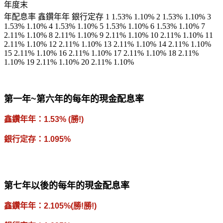
年度末
年配息率 鑫鑽年年 銀行定存 1 1.53% 1.10% 2 1.53% 1.10% 3
1.53% 1.10% 4 1.53% 1.10% 5 1.53% 1.10% 6 1.53% 1.10% 7
2.11% 1.10% 8 2.11% 1.10% 9 2.11% 1.10% 10 2.11% 1.10% 11
2.11% 1.10% 12 2.11% 1.10% 13 2.11% 1.10% 14 2.11% 1.10%
15 2.11% 1.10% 16 2.11% 1.10% 17 2.11% 1.10% 18 2.11%
1.10% 19 2.11% 1.10% 20 2.11% 1.10%
第一年~第六年的每年的現金配息率
鑫鑽年年：1.53% (勝!)
銀行定存：1.095%
第七年以後的每年的現金配息率
鑫鑽年年：2.105%(勝!勝!)