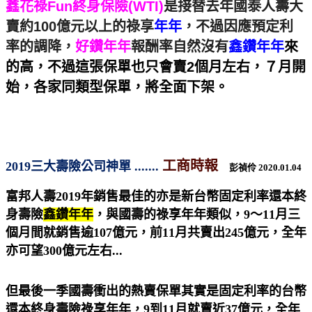
鑫花祿Fun終身保險(WTI)
是接替去年國泰人壽大
賣約100億元以上的祿享
年年
，不過因應預定利
率的調降，
好鑽年年
報酬率自然沒有
鑫鑽年年
來
的高，不過這張保單也只會賣2個月左右，７月開
始，各家同類型保單，將全面下架。
工商時報
2019三大壽險公司神單 .......
彭禎伶 2020.01.04
富邦人壽2019年銷售最佳的亦是新台幣固定利率還本終
身壽險
鑫鑽年年
，與國壽的祿享年年類似，9～11月三
個月間就銷售逾107億元，前11月共賣出245億元，全年
亦可望300億元左右...
但最後一季國壽衝出的熱賣保單其實是固定利率的台幣
還本終身壽險祿享年年，9到11月就賣近37億元，全年