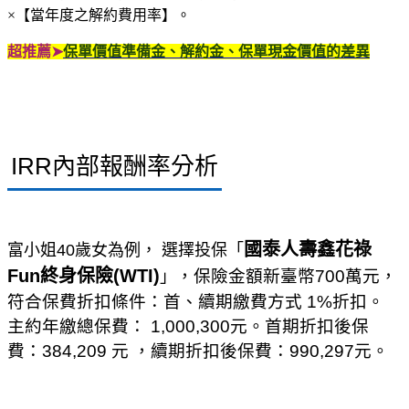
×【當年度之解約費用率】。
超推薦
➤
保單價值準備金、解約金、保單現金價值的差異
IRR內部報酬率分析
國泰人壽鑫花祿
富小姐
40
歲女為例， 選擇投保
「
Fun終身保險(WTI)
，保險金額新臺幣700萬元，
」
符合保費折扣條件：首、續期繳費方式 1%折扣。
主約年繳總保費： 1,000,300元。首期折扣後保
費：384,209 元 ，續期折扣後保費：990,297元。