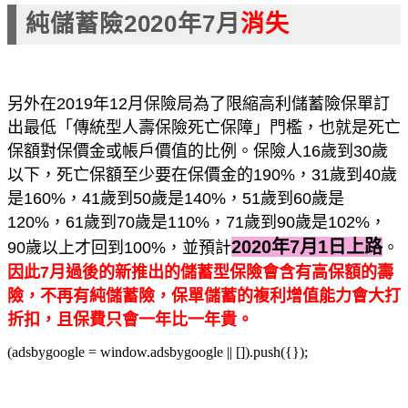
純儲蓄險2020年7月
消失
另外在2019年12月保險局為了限縮高利儲蓄險保單訂
出最低「傳統型人壽保險死亡保障」門檻，也就是死亡
保額對保價金或帳戶價值的比例。保險人16歲到30歲
以下，死亡保額至少要在保價金的190%，31歲到40歲
是160%，41歲到50歲是140%，51歲到60歲是
120%，61歲到70歲是110%，71歲到90歲是102%，
2020年7月1日上路
90歲以上才回到100%，並預計
。
因此7月過後的新推出的儲蓄型保險會含有高保額的壽
險，不再有純儲蓄險，保單儲蓄的複利增值能力會大打
折扣，且保費只會一年比一年貴。
(adsbygoogle = window.adsbygoogle || []).push({});