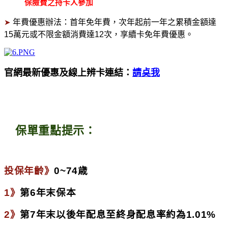
保險費之持卡人參加
年費優惠辦法：首年免年費，次年起前一年之累積金額達
➤
15
萬元或不限金額消費達
12
次，享續卡免年費優惠。
官網最新優惠及線上辨卡連結：
請奌我
保單重點提示：
🔮
投保年齡》
0~74歳
1》
第6年末保本
2》
第7年末以後年配息至終身配息率約為1.01%