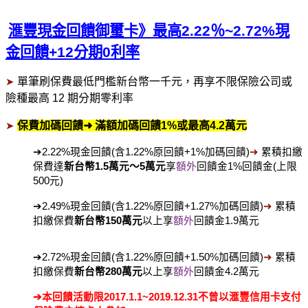
滙豐現金回饋御璽卡》最高2.22
％~2.72%
現
金回饋+12
分期0
利率
單筆刷保費最低門檻新台幣一千元，再享不限保險公司或
➤
險種最高
12
期分期零利率
保費加碼回饋
➜
滿額加碼回饋
1%
或最高
4.2
萬元
➤
➔
2.22%
現金回饋
(
含
1.22%
原回饋
+1%
加碼回饋
)
➜
累積扣繳
保費達
新台幣
1.5
萬元～
5
萬元
享
額外
回饋金
1%
回饋金
(
上限
500
元
)
➔
2.49%
現金回饋
(
含
1.22%
原回饋
+1.27%
加碼回饋
)
➜
累積
扣繳保費
新台幣
150
萬元
以上享
額外
回饋金
1.9
萬元
➔
2.72%
現金回饋
(
含
1.22%
原回饋
+1.50%
加碼回饋
)
➜
累積
扣繳保費
新台幣
280
萬元
以上享
額外
回饋金
4.2
萬元
➔
本回饋活動限
2017.1.1~2019.12.31
不曾以滙豐信用卡支付