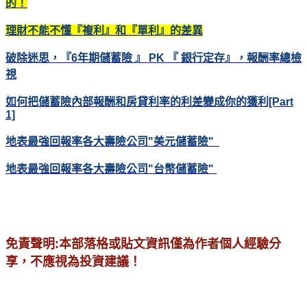
的！
理財不能不懂『複利』和『單利』的差異
破除迷思，『6年期儲蓄險 』 PK 『 銀行定存』，報酬率總檢
視
如何把儲蓄險內部報酬和房貸利率的利差變成你的獲利[Part
1]
地表最強回報率各大壽險公司"美元儲蓄險"
地表最強回報率各大壽險公司"
台幣儲蓄險"
免責聲明:本部落格或貼文資訊僅為作者個人經驗分
享，不應視為投資建議！