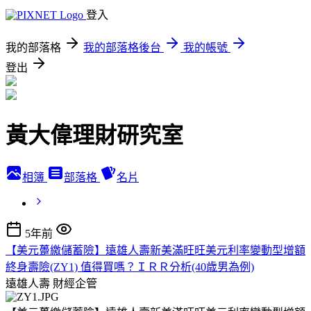
登入
我的部落格
我的部落格後台
我的帳號
登出
黃大偉理財研究室
相簿
部落格
名片
5年前
【美元躉繳儲蓄險】遠雄人壽新美滿旺旺美元利率變動型增額
終身壽險(ZY1) 值得買嗎？ＩＲＲ分析(40歳男為例)
遠雄人壽
財經企管