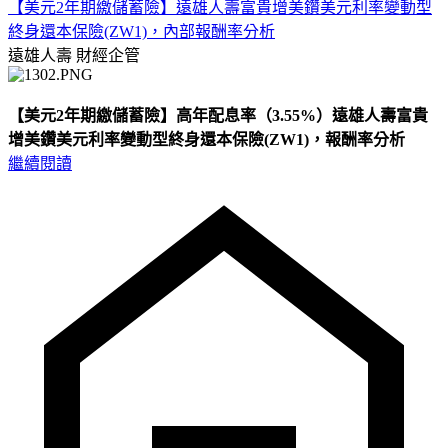
【美元2年期繳儲蓄險】遠雄人壽富貴增美鑽美元利率變動型
終身還本保險(ZW1)，內部報酬率分析
遠雄人壽
財經企管
【美元2年期繳儲蓄險】高年配息率（3.55%）遠雄人壽富貴
增美鑽美元利率變動型終身還本保險(ZW1)，報酬率分析
繼續閱讀