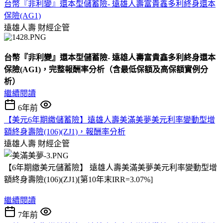
台幣『非利變』還本型儲蓄險- 遠雄人壽富貴鑫多利終身還本
保險(AG1)
遠雄人壽
財經企管
台幣『非利變』還本型儲蓄險- 遠雄人壽富貴鑫多利終身還本
保險(AG1)，完整報酬率分析（含最低保額及高保額實例分
析）
繼續閱讀
6年前
【美元6年期繳儲蓄險】遠雄人壽美滿美夢美元利率變動型增
額終身壽險(106)(ZJ1)，報酬率分析
遠雄人壽
財經企管
【6年期繳美元儲蓄險】 遠雄人壽美滿美夢美元利率變動型增
額終身壽險(106)(ZJ1)[第10年末IRR=3.07%]
繼續閱讀
7年前