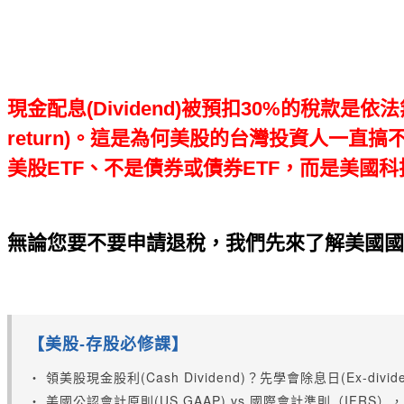
現金配息(Dividend)被預扣30%的稅款
return)。這是為何美股的台灣投資人一
美股ETF、不是債券或債券ETF，而是美國科技
無論您要不要申請退稅，我們先來了解美國國
【美股-存股必修課】
‧ 領美股現金股利(Cash Dividend)？先學會除息日(Ex-divide
‧ 美國公認會計原則(US GAAP) vs 國際會計準則（IFRS）