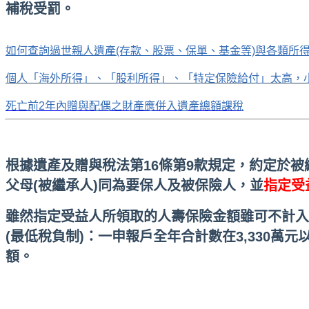
補稅受罰。
如何查詢過世親人遺產(存款、股票、保單、基金等)與各類所得
個人「海外所得」、「股利所得」、「特定保險給付」太高，
死亡前2年內贈與配偶之財產應併入遺產總額課稅
根據遺產及贈與稅法第16條第9款規定，約定於被
父母(被繼承人)同為要保人及被保險人，並
指定受
雖然指定受益人所領取的人壽保險金額雖可不計入
(最低稅負制)：一申報戶全年合計數在3,330萬
額。