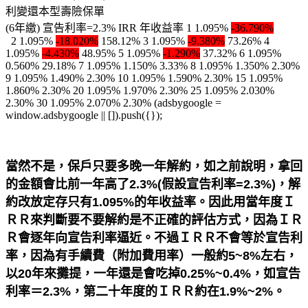
利變還本型壽險保單
(6年繳) 宣告利率=2.3% IRR 年收益率 1 1.095%
-36.790%
2 1.095%
-18.020%
158.12% 3 1.095%
-9.380%
73.26% 4
1.095%
-4.430%
48.95% 5 1.095%
-1.290%
37.32% 6 1.095%
0.560% 29.18% 7 1.095% 1.150% 3.33% 8 1.095% 1.350% 2.30%
9 1.095% 1.490% 2.30% 10 1.095% 1.590% 2.30% 15 1.095%
1.860% 2.30% 20 1.095% 1.970% 2.30% 25 1.095% 2.030%
2.30% 30 1.095% 2.070% 2.30% (adsbygoogle =
window.adsbygoogle || []).push({});
當然不是，保戶只要多晚一年解約，如之前說明，拿回
的金額會比前一年高了2.3%(假設宣告利率=2.3%)，解
約改放定存只有1.095%的年收益率。因此用當年度Ｉ
ＲＲ來判斷要不要解約是不正確的評估方式，因為ＩＲ
Ｒ會逐年向宣告利率逼近。不過ＩＲＲ不會等於宣告利
率，因為有手續費（附加費用率）一般約5~8%左右，
以20年來攤提，一年還是會吃掉0.25%~0.4%，如宣告
利率＝2.3%，第二十年度的ＩＲＲ約在1.9%~2%。