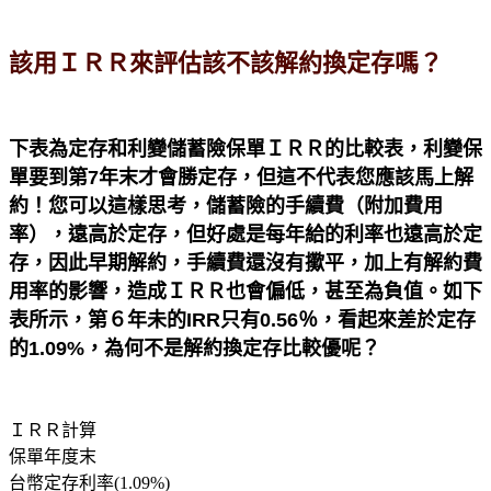
該用ＩＲＲ來評估該不該解約換定存嗎？
下表為定存和利變儲蓄險保單ＩＲＲ的比較表，利變保
單要到第7年末才會勝定存，但這不代表您應該馬上解
約！您
可以這樣思考，儲蓄險的手續費（附加費用
率），遠高於定存，但好處是每年給的利率也遠高於定
存，因此早期解約，手續費還沒有擹平，加上有解約費
用率的影響，造成ＩＲＲ也會偏低，甚至為負值。如下
表所示，第６年未的IRR只有0.56％，看起來差於定存
的1.09%，為何不是解約換定存比較優呢？
ＩＲＲ計算
保單年度末
台幣定存利率(1.09%)