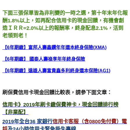
下面三張保單皆為非利變的一時之選，第十年末年化報
酬1.8%以上，如再配合信用卡的現金回饋，有機會創
造ＩＲＲ=2.0%以上的報酬率，終身配息2.1%，活到
老領到老！
【6年期繳】富邦人壽鑫鑽年年還本終身保險(XMA)
【6年期繳】 國泰人壽祿享年年終身保險
【6年期繳】遠雄人壽富貴鑫多利終身還本保險(AG1)
刷保費信用卡現金回饋比較表，請參下面文章：
信用卡》2019
年刷卡繳保費神卡，現金回饋排行榜
【非業配】
2019
年全台36 家銀行
信用卡客服（含0800免付費）電
話
及24小時信用卡緊急掛失專線