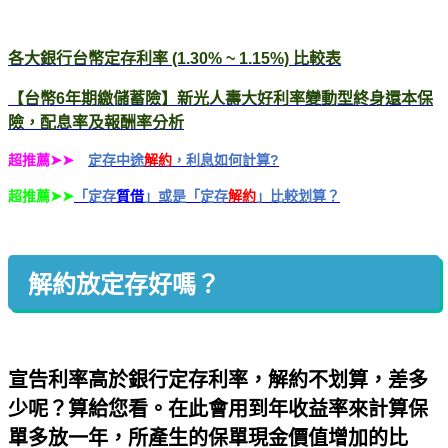
各大銀行台幣定存利率 (1.30% ~ 1.15%) 比較表
【台幣6年期繳儲蓄險】新光人壽大好利率變動型終身還本保
險，配息率及報酬率分析
超推薦
定存中途
解約
，利息如何計算?
➤➤
超推薦
「定存
質借
」或是「定存
解約
」比較划算？
➤➤
解約放定存好嗎？
宣告利率高於銀行定存利率，解約不划算，差多
少呢？算給您看。在此會用到年收益率來計算保
單多放一年，所產生的保單現金價值增加的比