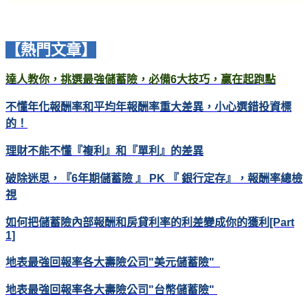
【熱門文章】
達人教你，挑選最強儲蓄險，必備6大技巧，贏在起跑點
不懂年化報酬率和平均年報酬率重大差異，小心選錯投資標
的！
理財不能不懂『複利』和『單利』的差異
破除迷思，『6年期儲蓄險 』 PK 『 銀行定存』，報酬率總檢
視
如何把儲蓄險內部報酬和房貸利率的利差變成你的獲利[Part
1]
地表最強回報率各大壽險公司"美元儲蓄險"
地表最強回報率各大壽險公司"台幣儲蓄險"