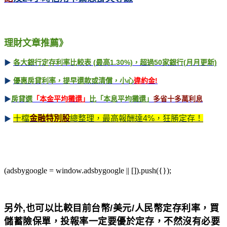
理財文章推薦》
▶
各大銀行定存利率比較表 (
最高1.30%)
，超過50
家銀行(
月月更新)
▶
優惠房貸利率，提早還款或清償，小心
違約金
!
▶
房貸選
「本金平均攤還」
比「本息平均攤還」
多省
十多萬利息
十檔
金融特別股
總整理，最高報酬達4%
，狂勝定存！
▶
(adsbygoogle = window.adsbygoogle || []).push({});
另外,也可以比較目前台幣/美元/人民幣定存利率，買
儲蓄險保單，投報率一定要優於定存，不然沒有必要